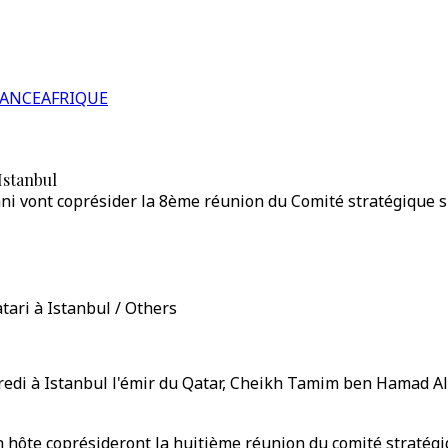
RANCE
AFRIQUE
 Istanbul
i vont coprésider la 8ème réunion du Comité stratégique 
atari à Istanbul / Others
redi à Istanbul l'émir du Qatar, Cheikh Tamim ben Hamad Al-
son hôte coprésideront la huitième réunion du comité stratég