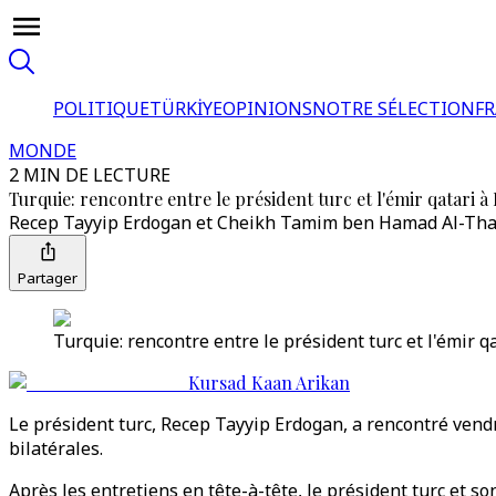
POLITIQUE
TÜRKİYE
OPINIONS
NOTRE SÉLECTION
F
MONDE
2 MIN DE LECTURE
Turquie: rencontre entre le président turc et l'émir qatari à
Recep Tayyip Erdogan et Cheikh Tamim ben Hamad Al-Than
Partager
Turquie: rencontre entre le président turc et l'émir q
Kursad Kaan Arikan
Le président turc, Recep Tayyip Erdogan, a rencontré vend
bilatérales.
Après les entretiens en tête-à-tête, le président turc et 