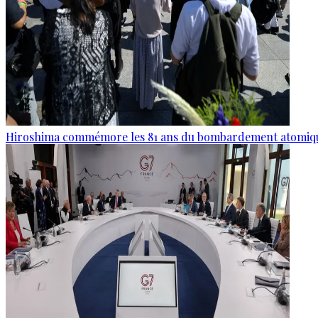
Hiroshima commémore les 81 ans du bombardement atomiq