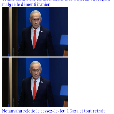
malgré le démenti iranien
Netanyahu rejette le cessez-le-feu à Gaza et tout retrait