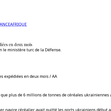
RANCE
AFRIQUE
diées en deux mois
n le ministère turc de la Défense.
es expédiées en deux mois / AA
, que plus de 6 millions de tonnes de céréales ukrainiennes
navire céréalier avait quitté les ports ukrainiens début aoû