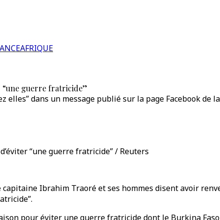
RANCE
AFRIQUE
r “une guerre fratricide”
hez elles” dans un message publié sur la page Facebook de la
’éviter “une guerre fratricide” / Reuters
capitaine Ibrahim Traoré et ses hommes disent avoir renvers
atricide”.
aison pour éviter une guerre fratricide dont le Burkina Faso 