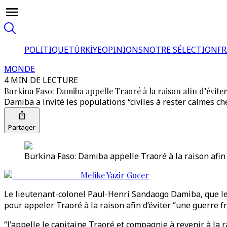
POLITIQUE
TÜRKİYE
OPINIONS
NOTRE SÉLECTION
F
MONDE
4 MIN DE LECTURE
Burkina Faso: Damiba appelle Traoré à la raison afin d’évite
Damiba a invité les populations “civiles à rester calmes c
Partager
Burkina Faso: Damiba appelle Traoré à la raison afin d
Melike Yazir Gocer
Le lieutenant-colonel Paul-Henri Sandaogo Damiba, que le 
pour appeler Traoré à la raison afin d’éviter “une guerre fr
“J'appelle le capitaine Traoré et compagnie à revenir à la r