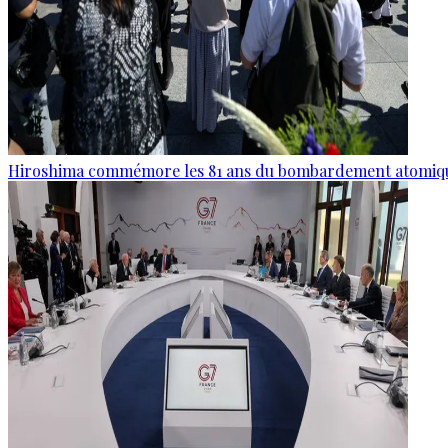
Hiroshima commémore les 81 ans du bombardement atomiq