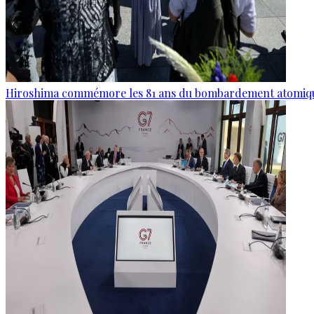
Hiroshima commémore les 81 ans du bombardement atomiq