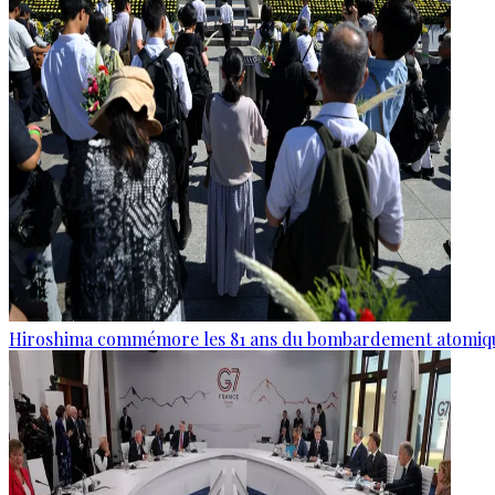
Hiroshima commémore les 81 ans du bombardement atomiq