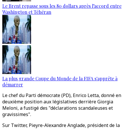
Le Brent repasse sous les 80 dollars après l’accord entre
Washington et Téhéran
La plus grande Coupe du Monde de la FIFA s'apprête à
démarrer
Le chef du Parti démocrate (PD), Enrico Letta, donné en
deuxième position aux législatives derrière Giorgia
Meloni, a fustigé des "déclarations scandaleuses et
gravissimes".
Sur Twitter, Pieyre-Alexandre Anglade, président de la