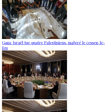
Gaza: Israël tue quatre Palestiniens, malgré le cessez-le-
feu