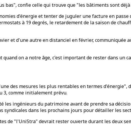
us bas", confie celle qui trouve que "les bâtiments sont déjà 
mies d'énergie et tenter de juguler une facture en passe de
ermostats à 19 degrés, le retardement de la saison de chauff
vier et d'une autre en distanciel en février, communiquée a
 quand on a notre âge, c'est important de rester dans un cadr
l'une des mesures les plus rentables en termes d'énergie", 
du 3, comme initialement prévu.
té les ingénieurs du patrimoine avant de prendre sa décisio
ons syndicales dans les prochains jours pour détailler les se
ites de "l'UniStra" devrait rester ouverte durant les deux s