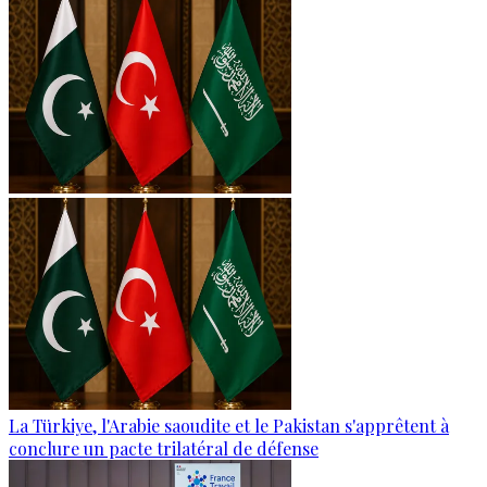
La Türkiye, l'Arabie saoudite et le Pakistan s'apprêtent à
conclure un pacte trilatéral de défense