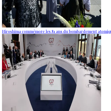
Hiroshima commémore les 81 ans du bombardement atomiq