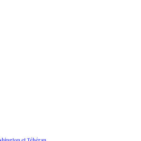
ashington et Téhéran