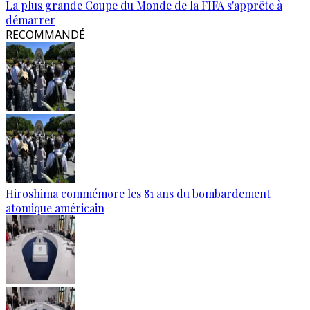
La plus grande Coupe du Monde de la FIFA s'apprête à
démarrer
RECOMMANDÉ
Hiroshima commémore les 81 ans du bombardement
atomique américain