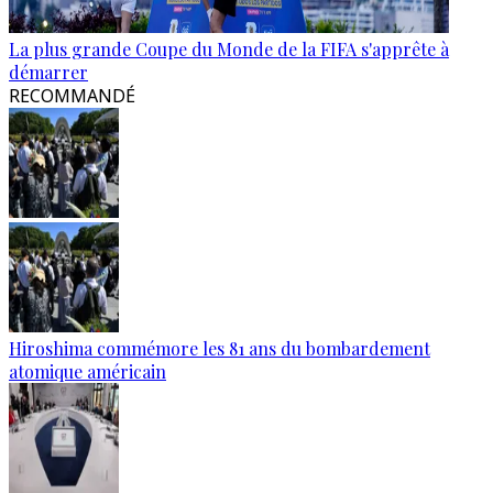
La plus grande Coupe du Monde de la FIFA s'apprête à
démarrer
RECOMMANDÉ
Hiroshima commémore les 81 ans du bombardement
atomique américain