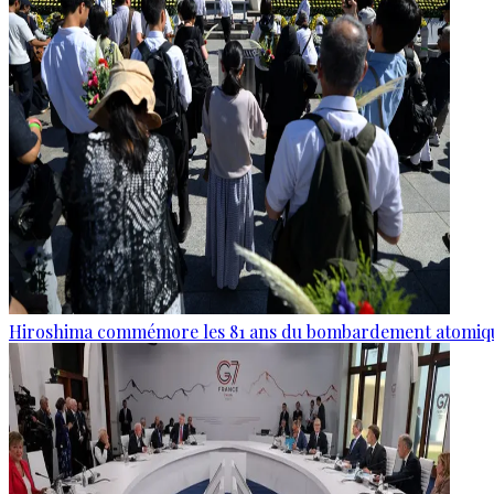
Hiroshima commémore les 81 ans du bombardement atomiq