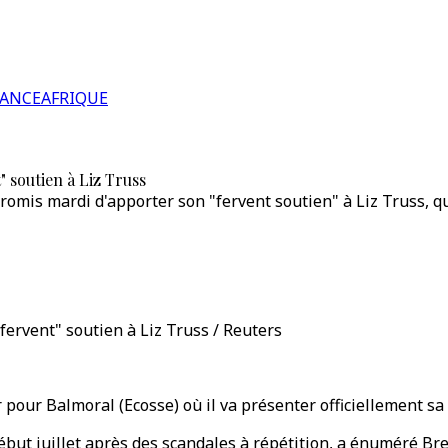
RANCE
AFRIQUE
 soutien à Liz Truss
omis mardi d'apporter son "fervent soutien" à Liz Truss, qui
ervent" soutien à Liz Truss / Reuters
r pour Balmoral (Ecosse) où il va présenter officiellement sa 
but juillet après des scandales à répétition, a énuméré Bre