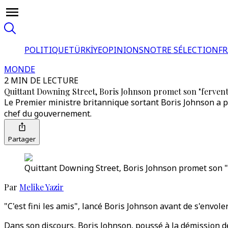
POLITIQUE
TÜRKİYE
OPINIONS
NOTRE SÉLECTION
F
MONDE
2 MIN DE LECTURE
Quittant Downing Street, Boris Johnson promet son "fervent"
Le Premier ministre britannique sortant Boris Johnson a pr
chef du gouvernement.
Partager
Quittant Downing Street, Boris Johnson promet son "f
Par
Melike Yazir
"C'est fini les amis", lancé Boris Johnson avant de s'envole
Dans son discours, Boris Johnson, poussé à la démission dé