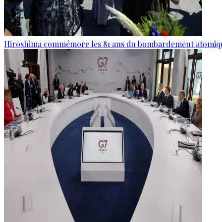
Hiroshima commémore les 81 ans du bombardement atomiq