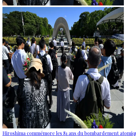
Hiroshima commémore les 81 ans du bombardement atomiq