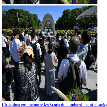
Hiroshima commémore les 81 ans du bombardement atomiq