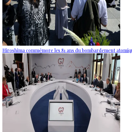
Hiroshima commémore les 81 ans du bombardement atomiq