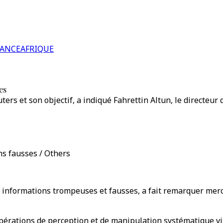
RANCE
AFRIQUE
es
uters et son objectif, a indiqué Fahrettin Altun, le directeu
ns fausses / Others
s informations trompeuses et fausses, a fait remarquer merc
opérations de perception et de manipulation systématique vi