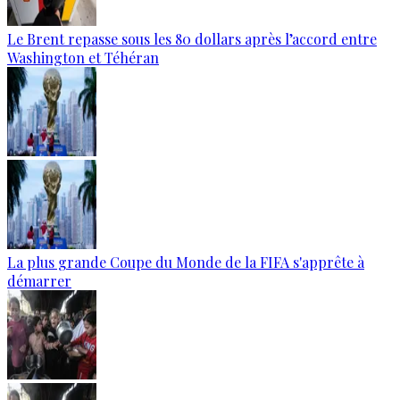
Le Brent repasse sous les 80 dollars après l’accord entre
Washington et Téhéran
La plus grande Coupe du Monde de la FIFA s'apprête à
démarrer