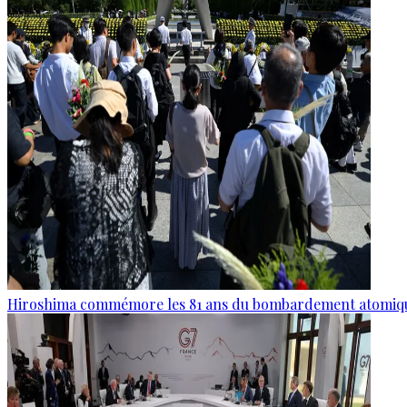
Hiroshima commémore les 81 ans du bombardement atomiq