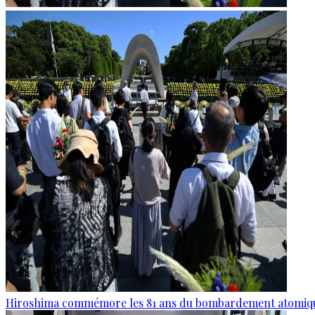
Hiroshima commémore les 81 ans du bombardement atomiq