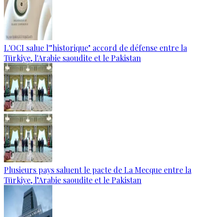
L'OCI salue l'"historique" accord de défense entre la
Türkiye, l'Arabie saoudite et le Pakistan
Plusieurs pays saluent le pacte de La Mecque entre la
Türkiye, l’Arabie saoudite et le Pakistan