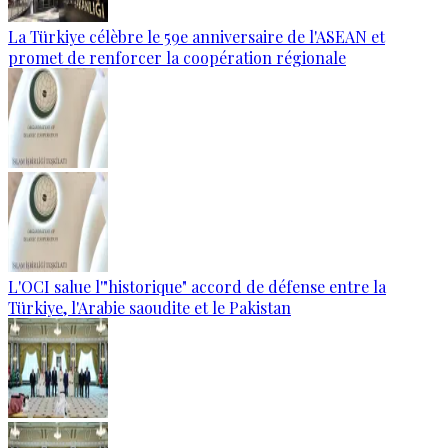
La Türkiye célèbre le 59e anniversaire de l'ASEAN et
promet de renforcer la coopération régionale
L'OCI salue l'"historique" accord de défense entre la
Türkiye, l'Arabie saoudite et le Pakistan