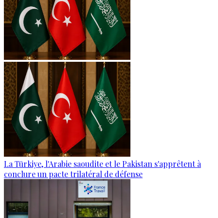
La Türkiye, l'Arabie saoudite et le Pakistan s'apprêtent à
conclure un pacte trilatéral de défense