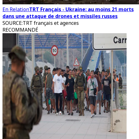
En Relation
TRT Français - Ukraine: au moins 21 morts
dans une attaque de drones et missiles russes
SOURCE
:
TRT français et agences
RECOMMANDÉ