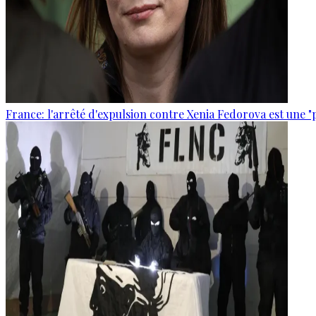
France: l'arrêté d'expulsion contre Xenia Fedorova est une "p