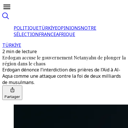
POLITIQUE
TÜRKİYE
OPINIONS
NOTRE
SÉLECTION
FRANCE
AFRIQUE
TÜRKİYE
2 min de lecture
Erdogan accuse le gouvernement Netanyahu de plonger la
région dans le chaos
Erdogan dénonce l’interdiction des prières de l’Aïd à Al-
Aqsa comme une attaque contre la foi de deux milliards
de musulmans.
Partager