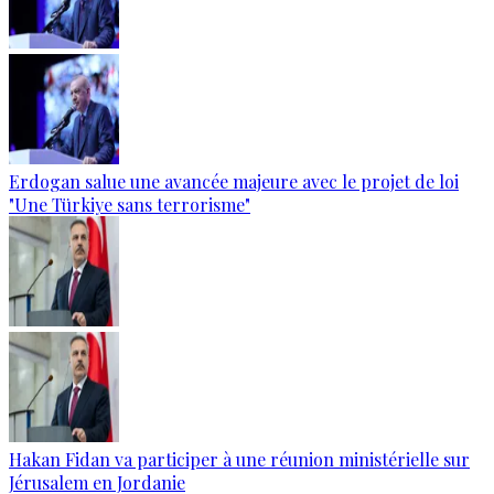
Erdogan salue une avancée majeure avec le projet de loi
"Une Türkiye sans terrorisme"
Hakan Fidan va participer à une réunion ministérielle sur
Jérusalem en Jordanie