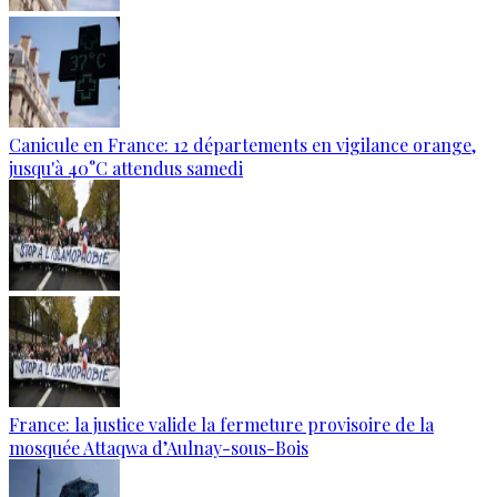
Canicule en France: 12 départements en vigilance orange,
jusqu'à 40°C attendus samedi
France: la justice valide la fermeture provisoire de la
mosquée Attaqwa d’Aulnay-sous-Bois