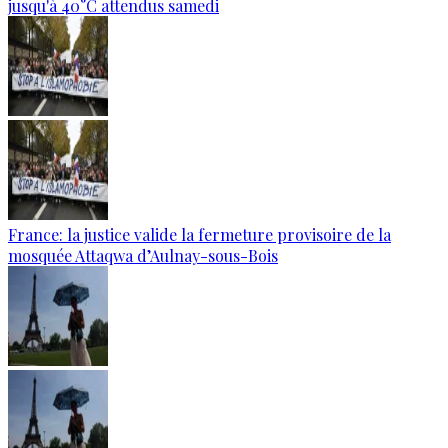
jusqu'à 40°C attendus samedi
France: la justice valide la fermeture provisoire de la
mosquée Attaqwa d’Aulnay-sous-Bois