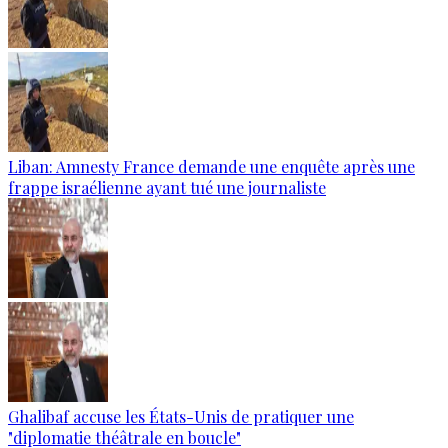
Liban: Amnesty France demande une enquête après une
frappe israélienne ayant tué une journaliste
Ghalibaf accuse les États-Unis de pratiquer une
"diplomatie théâtrale en boucle"