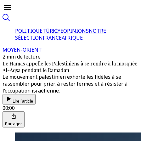
POLITIQUE
TÜRKİYE
OPINIONS
NOTRE
SÉLECTION
FRANCE
AFRIQUE
MOYEN-ORIENT
2 min de lecture
Le Hamas appelle les Palestiniens à se rendre à la mosquée
Al-Aqsa pendant le Ramadan
Le mouvement palestinien exhorte les fidèles à se
rassembler pour prier, à rester fermes et à résister à
l’occupation israélienne.
Lire l'article
00:00
Partager