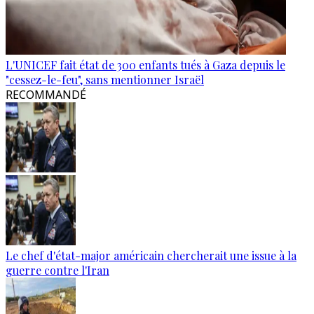
L'UNICEF fait état de 300 enfants tués à Gaza depuis le
"cessez-le-feu", sans mentionner Israël
RECOMMANDÉ
Le chef d'état-major américain chercherait une issue à la
guerre contre l'Iran