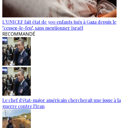
L'UNICEF fait état de 300 enfants tués à Gaza depuis le
"cessez-le-feu", sans mentionner Israël
RECOMMANDÉ
Le chef d'état-major américain chercherait une issue à la
guerre contre l'Iran