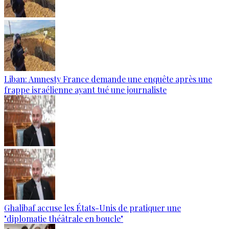
Liban: Amnesty France demande une enquête après une
frappe israélienne ayant tué une journaliste
Ghalibaf accuse les États-Unis de pratiquer une
"diplomatie théâtrale en boucle"