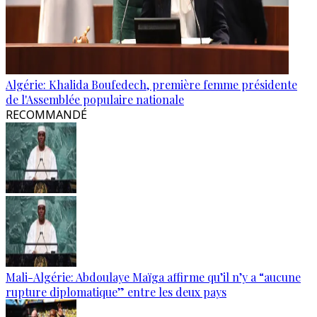
Algérie: Khalida Boufedech, première femme présidente
de l'Assemblée populaire nationale
RECOMMANDÉ
Mali-Algérie: Abdoulaye Maïga affirme qu’il n’y a “aucune
rupture diplomatique” entre les deux pays