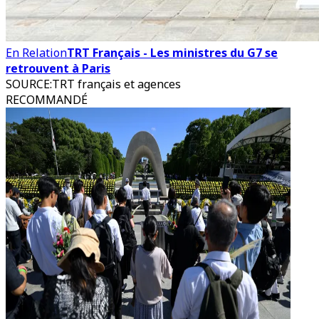
En Relation
TRT Français - Les ministres du G7 se
retrouvent à Paris
SOURCE
:
TRT français et agences
RECOMMANDÉ