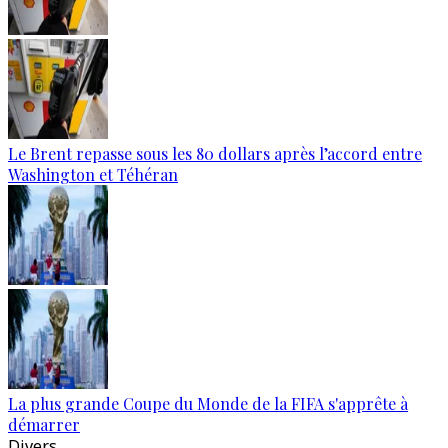
Le Brent repasse sous les 80 dollars après l’accord entre
Washington et Téhéran
La plus grande Coupe du Monde de la FIFA s'apprête à
démarrer
Divers