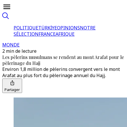
POLITIQUE
TÜRKİYE
OPINIONS
NOTRE
SÉLECTION
FRANCE
AFRIQUE
MONDE
2 min de lecture
Les pèlerins musulmans se rendent au mont Arafat pour le
pèlerinage du Hajj
Environ 1,8 million de pèlerins convergent vers le mont
Arafat au plus fort du pèlerinage annuel du Hajj.
Partager