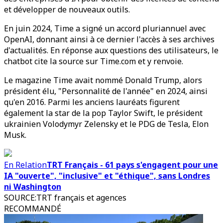
et développer de nouveaux outils.
En juin 2024, Time a signé un accord pluriannuel avec
OpenAI, donnant ainsi à ce dernier l'accès à ses archives
d'actualités. En réponse aux questions des utilisateurs, le
chatbot cite la source sur Time.com et y renvoie.
Le magazine Time avait nommé Donald Trump, alors
président élu, "Personnalité de l'année" en 2024, ainsi
qu'en 2016. Parmi les anciens lauréats figurent
également la star de la pop Taylor Swift, le président
ukrainien Volodymyr Zelensky et le PDG de Tesla, Elon
Musk.
En Relation
TRT Français - 61 pays s'engagent pour une
IA "ouverte", "inclusive" et "éthique", sans Londres
ni Washington
SOURCE
:
TRT français et agences
RECOMMANDÉ