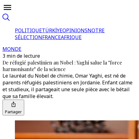
POLITIQUE
TÜRKİYE
OPINIONS
NOTRE
SÉLECTION
FRANCE
AFRIQUE
MONDE
3 min de lecture
De réfugié palestinien au Nobel : Yaghi salue la "force
harmonisante" de la science
Le lauréat du Nobel de chimie, Omar Yaghi, est né de
parents réfugiés palestiniens en Jordanie. Enfant calme
et studieux, il partageait une seule pièce avec le bétail
que sa famille élevait.
Partager