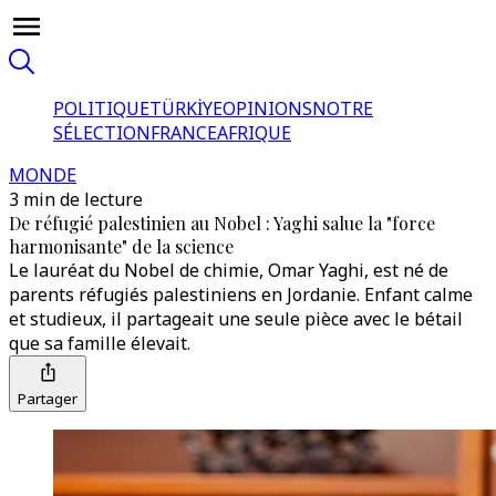
POLITIQUE
TÜRKİYE
OPINIONS
NOTRE
SÉLECTION
FRANCE
AFRIQUE
MONDE
3 min de lecture
De réfugié palestinien au Nobel : Yaghi salue la "force
harmonisante" de la science
Le lauréat du Nobel de chimie, Omar Yaghi, est né de
parents réfugiés palestiniens en Jordanie. Enfant calme
et studieux, il partageait une seule pièce avec le bétail
que sa famille élevait.
Partager