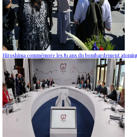
Hiroshima commémore les 81 ans du bombardement atomiq