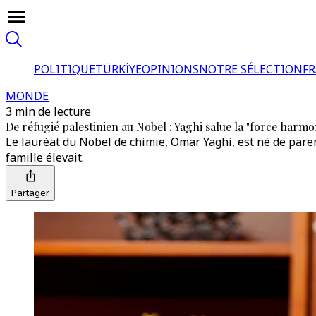
POLITIQUE
TÜRKİYE
OPINIONS
NOTRE SÉLECTION
F
MONDE
3 min de lecture
De réfugié palestinien au Nobel : Yaghi salue la "force harmo
Le lauréat du Nobel de chimie, Omar Yaghi, est né de parent
famille élevait.
Partager