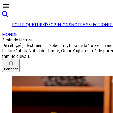
POLITIQUE
TÜRKİYE
OPINIONS
NOTRE SÉLECTION
F
MONDE
3 min de lecture
De réfugié palestinien au Nobel : Yaghi salue la "force harmo
Le lauréat du Nobel de chimie, Omar Yaghi, est né de parent
famille élevait.
Partager