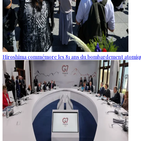
Hiroshima commémore les 81 ans du bombardement atomiq