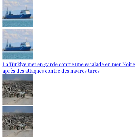
La Türkiye met en garde contre une escalade en mer Noire
après des attaques contre des navires turcs