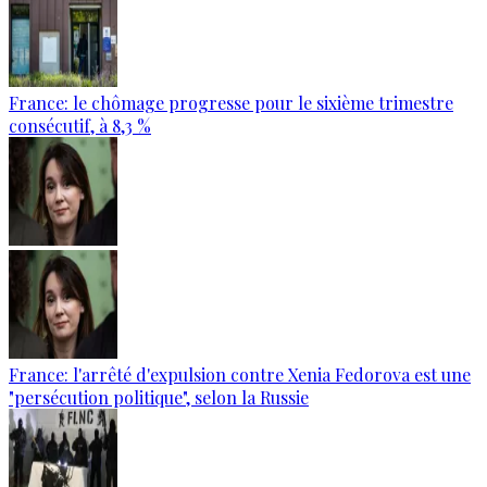
France: le chômage progresse pour le sixième trimestre
consécutif, à 8,3 %
France: l'arrêté d'expulsion contre Xenia Fedorova est une
"persécution politique", selon la Russie