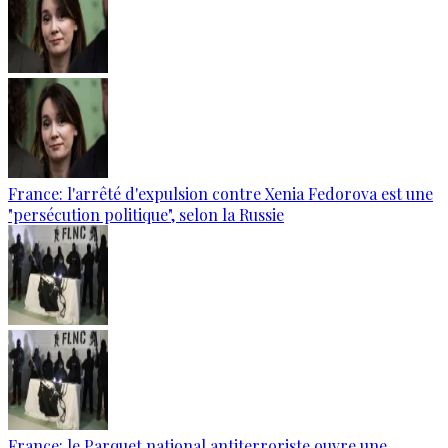
France: l'arrêté d'expulsion contre Xenia Fedorova est une
"persécution politique", selon la Russie
France: le Parquet national antiterroriste ouvre une