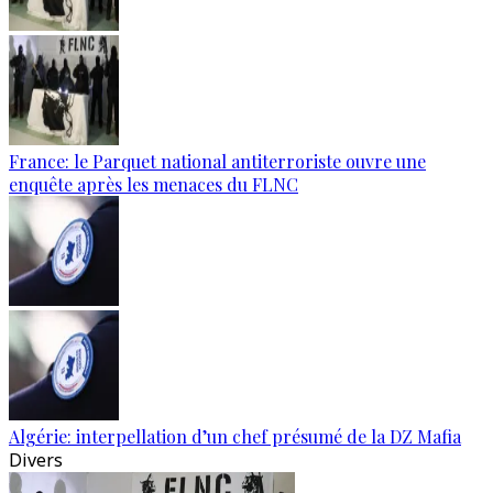
France: le Parquet national antiterroriste ouvre une
enquête après les menaces du FLNC
Algérie: interpellation d’un chef présumé de la DZ Mafia
Divers