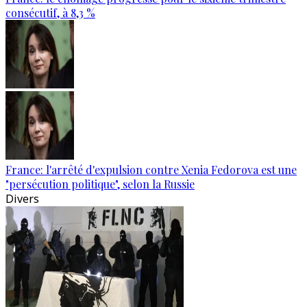
consécutif, à 8,3 %
France: l'arrêté d'expulsion contre Xenia Fedorova est une
"persécution politique", selon la Russie
Divers