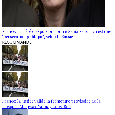
France: l'arrêté d'expulsion contre Xenia Fedorova est une
"persécution politique", selon la Russie
RECOMMANDÉ
France: la justice valide la fermeture provisoire de la
mosquée Attaqwa d’Aulnay-sous-Bois