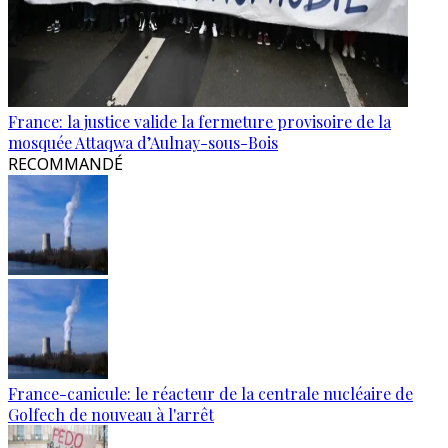
France: la justice valide la fermeture provisoire de la
mosquée Attaqwa d’Aulnay-sous-Bois
RECOMMANDÉ
France-canicule: le réacteur de la centrale nucléaire de
Golfech de nouveau à l'arrêt