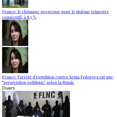
France: le chômage progresse pour le sixième trimestre
consécutif, à 8,3 %
France: l'arrêté d'expulsion contre Xenia Fedorova est une
"persécution politique", selon la Russie
Divers