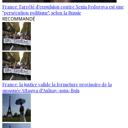
France: l'arrêté d'expulsion contre Xenia Fedorova est une
"persécution politique", selon la Russie
RECOMMANDÉ
France: la justice valide la fermeture provisoire de la
mosquée Attaqwa d’Aulnay-sous-Bois