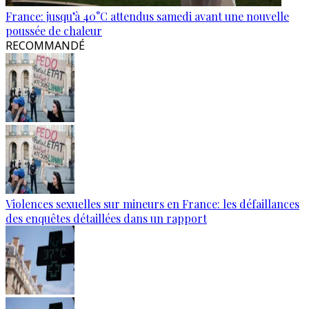
France: jusqu’à 40°C attendus samedi avant une nouvelle
poussée de chaleur
RECOMMANDÉ
Violences sexuelles sur mineurs en France: les défaillances
des enquêtes détaillées dans un rapport