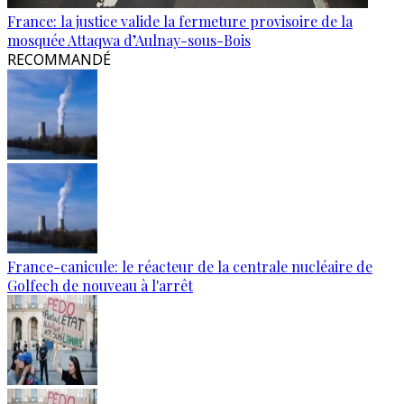
France: la justice valide la fermeture provisoire de la
mosquée Attaqwa d’Aulnay-sous-Bois
RECOMMANDÉ
France-canicule: le réacteur de la centrale nucléaire de
Golfech de nouveau à l'arrêt