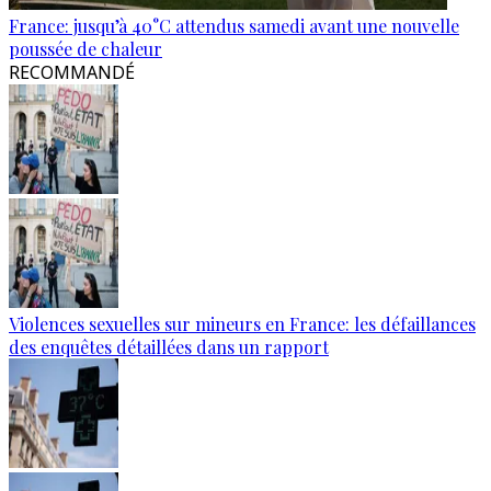
France: jusqu’à 40°C attendus samedi avant une nouvelle
poussée de chaleur
RECOMMANDÉ
Violences sexuelles sur mineurs en France: les défaillances
des enquêtes détaillées dans un rapport