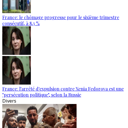
France: le chômage progresse pour le sixième trimestre
consécutif, à 8,3 %
France: l'arrêté d'expulsion contre Xenia Fedorova est une
"persécution politique", selon la Russie
Divers