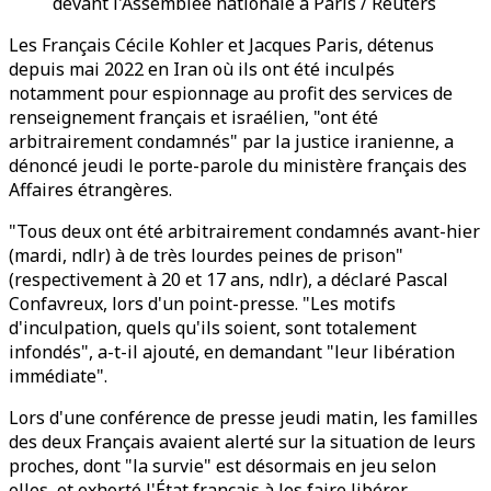
devant l'Assemblée nationale à Paris / Reuters
Les Français Cécile Kohler et Jacques Paris, détenus
depuis mai 2022 en Iran où ils ont été inculpés
notamment pour espionnage au profit des services de
renseignement français et israélien, "ont été
arbitrairement condamnés" par la justice iranienne, a
dénoncé jeudi le porte-parole du ministère français des
Affaires étrangères.
"Tous deux ont été arbitrairement condamnés avant-hier
(mardi, ndlr) à de très lourdes peines de prison"
(respectivement à 20 et 17 ans, ndlr), a déclaré Pascal
Confavreux, lors d'un point-presse. "Les motifs
d'inculpation, quels qu'ils soient, sont totalement
infondés", a-t-il ajouté, en demandant "leur libération
immédiate".
Lors d'une conférence de presse jeudi matin, les familles
des deux Français avaient alerté sur la situation de leurs
proches, dont "la survie" est désormais en jeu selon
elles, et exhorté l'État français à les faire libérer