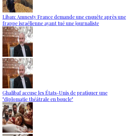
Liban: Amnesty France demande une enquête après une
frappe israélienne ayant tué une journaliste
Ghalibaf accuse les États-Unis de pratiquer une
"diplomatie théâtrale en boucle"