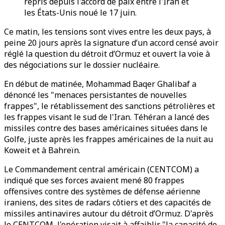
repris depuis l'accord de paix entre l'Iran et
les États-Unis noué le 17 juin.
Ce matin, les tensions sont vives entre les deux pays, à
peine 20 jours après la signature d’un accord censé avoir
réglé la question du détroit d’Ormuz et ouvert la voie à
des négociations sur le dossier nucléaire.
En début de matinée, Mohammad Baqer Ghalibaf a
dénoncé les "menaces persistantes de nouvelles
frappes", le rétablissement des sanctions pétrolières et
les frappes visant le sud de l'Iran. Téhéran a lancé des
missiles contre des bases américaines situées dans le
Golfe, juste après les frappes américaines de la nuit au
Koweit et à Bahreïn.
Le Commandement central américain (CENTCOM) a
indiqué que ses forces avaient mené 80 frappes
offensives contre des systèmes de défense aérienne
iraniens, des sites de radars côtiers et des capacités de
missiles antinavires autour du détroit d’Ormuz. D'après
le CENTCOM, l'opération visait à affaiblir "la capacité de