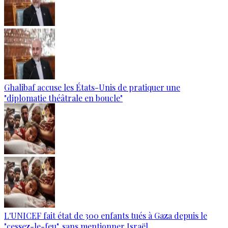
Ghalibaf accuse les États-Unis de pratiquer une
"diplomatie théâtrale en boucle"
L'UNICEF fait état de 300 enfants tués à Gaza depuis le
"cessez-le-feu", sans mentionner Israël