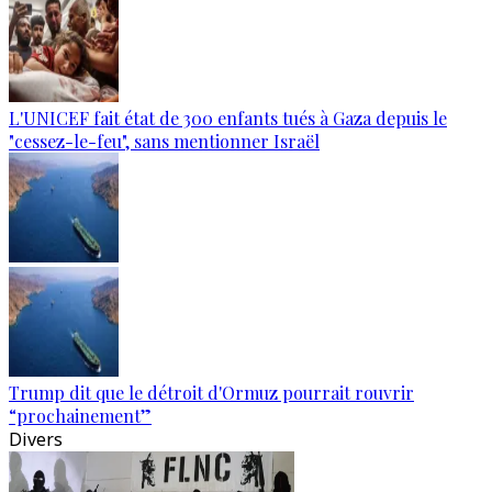
L'UNICEF fait état de 300 enfants tués à Gaza depuis le
"cessez-le-feu", sans mentionner Israël
Trump dit que le détroit d'Ormuz pourrait rouvrir
“prochainement”
Divers