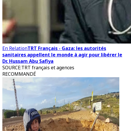
En Relation
TRT Français - Gaza: les autorités
sanitaires appellent le monde à agir pour libérer le
Dr. Hussam Abu Safiya
SOURCE
:
TRT français et agences
RECOMMANDÉ