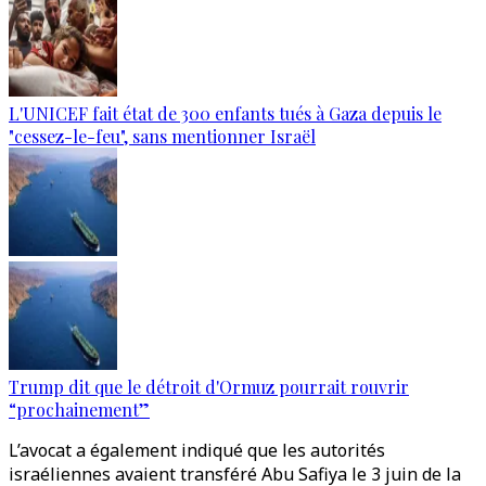
L'UNICEF fait état de 300 enfants tués à Gaza depuis le
"cessez-le-feu", sans mentionner Israël
Trump dit que le détroit d'Ormuz pourrait rouvrir
“prochainement”
L’avocat a également indiqué que les autorités
israéliennes avaient transféré Abu Safiya le 3 juin de la