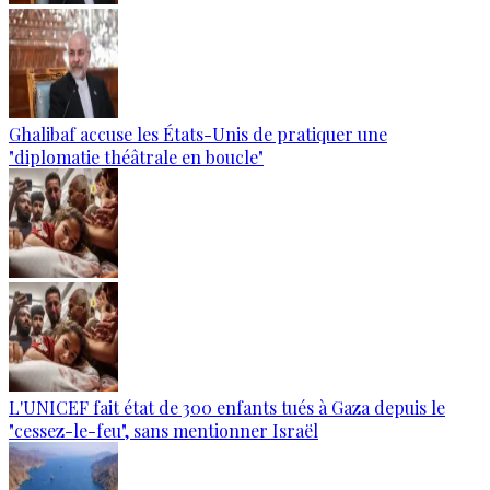
Ghalibaf accuse les États-Unis de pratiquer une
"diplomatie théâtrale en boucle"
L'UNICEF fait état de 300 enfants tués à Gaza depuis le
"cessez-le-feu", sans mentionner Israël