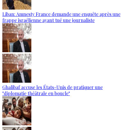
Liban: Amnesty France demande une enquête après une
frappe israélienne ayant tué une journaliste
Ghalibaf accuse les États-Unis de pratiquer une
"diplomatie théâtrale en boucle"