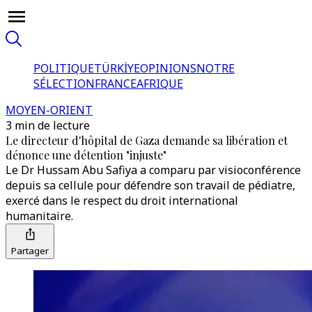
POLITIQUE
TÜRKİYE
OPINIONS
NOTRE
SÉLECTION
FRANCE
AFRIQUE
MOYEN-ORIENT
3 min de lecture
Le directeur d'hôpital de Gaza demande sa libération et
dénonce une détention "injuste"
Le Dr Hussam Abu Safiya a comparu par visioconférence
depuis sa cellule pour défendre son travail de pédiatre,
exercé dans le respect du droit international
humanitaire.
Partager