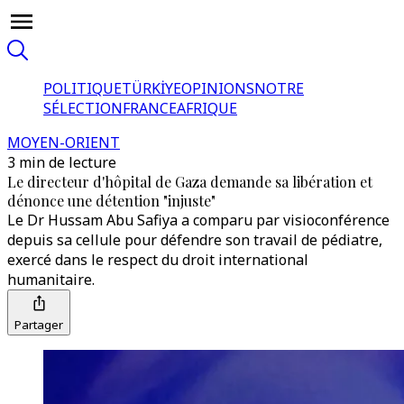
POLITIQUE
TÜRKİYE
OPINIONS
NOTRE
SÉLECTION
FRANCE
AFRIQUE
MOYEN-ORIENT
3 min de lecture
Le directeur d'hôpital de Gaza demande sa libération et
dénonce une détention "injuste"
Le Dr Hussam Abu Safiya a comparu par visioconférence
depuis sa cellule pour défendre son travail de pédiatre,
exercé dans le respect du droit international
humanitaire.
Partager