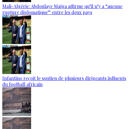
Mali-Algérie: Abdoulaye Maïga affirme qu’il n’y a “aucune
rupture diplomatique” entre les deux pays
Infantino reçoit le soutien de plusieurs dirigeants influents
du football africain