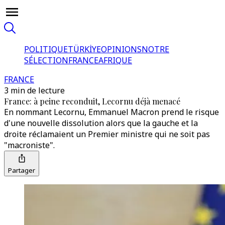
POLITIQUE
TÜRKİYE
OPINIONS
NOTRE
SÉLECTION
FRANCE
AFRIQUE
FRANCE
3 min de lecture
France: à peine reconduit, Lecornu déjà menacé
En nommant Lecornu, Emmanuel Macron prend le risque
d'une nouvelle dissolution alors que la gauche et la
droite réclamaient un Premier ministre qui ne soit pas
"macroniste".
Partager