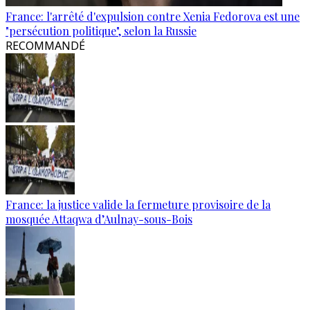
France: l'arrêté d'expulsion contre Xenia Fedorova est une
"persécution politique", selon la Russie
RECOMMANDÉ
France: la justice valide la fermeture provisoire de la
mosquée Attaqwa d’Aulnay-sous-Bois