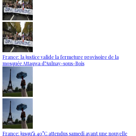
France: la justice valide la fermeture provisoire de la
mosquée Attaqwa d’Aulnay-sous-Bois
France: jusqu’à 40°C attendus samedi avant une nouvelle